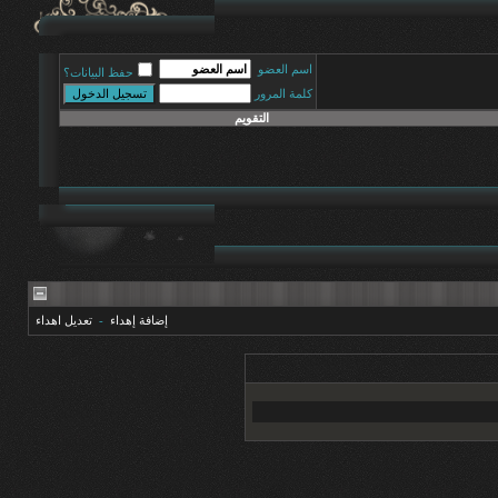
اسم العضو
حفظ البيانات؟
كلمة المرور
التقويم
إضافة إهداء
-
تعديل اهداء