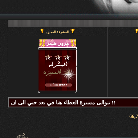
المشرفة المميزه
تتوالى مسيرة العطاء هنا في بعد حيي الى ان يحين قطاف الثمر فيطيب المذاق وتتراكض الحروف وتتراقص النغمات عبر كلماتكم ونبض مشاعركم وسنا اقلامكم وصدق ابجدياتكم ونقآء قلوبكم وطهر اصالتكم فآزهرت بها اروقة المنتدى واينعت . فانتشت الارواح بعطر اقلامكم الآخاذ و امتزجت ببساطة الروح وعمق المعنى ورقي الفكر .. هذا هو آنتم دانه ببحر بعد حيي تتلألأ بانفراد وتميز فلا يمكن لمداها العاصف ان يتوقف ولا لانهارها ان تجف ولا لشمس ابداعها ان تغرب.لذلك معا نصل للمعالي ونسمو للقمم ..... دمتم وطبتم دوما وابدا ....... (منتديات بعد حيي).. هنا في منتديات بعد حيي يمنع جميع الاغاني ويمنع اي صور غير لائقه او تحتوي على روابط منتديات ويمنع وضع اي ايميل بالتواقيع .. ويمنع اي مواضيع فيها عنصريه قبليه او مذهبيه منعا باتاا .....اجتمعنا هنا لنكسب الفائده وليس لنكسب الذنوب وفق الله المسلمين للتمسك بدينهم والبصيرة في أمرهم إنه قريب مجيب جزاكم الله خير ا ........ كل الود لقلوبكم !!