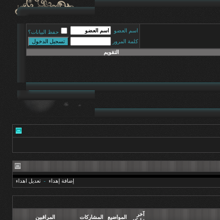
اسم العضو
حفظ البيانات؟
كلمة المرور
التقويم
إضافة إهداء
-
تعديل اهداء
آخر
المواضيع
المشاركات
المراقبين