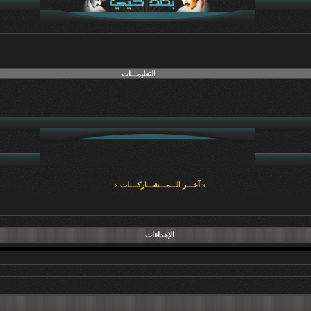
التعليمـــات
« آخـــر الـــمـــشـــاركــــات »
الإهداءات