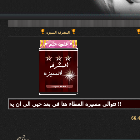
المشرفة المميزه
تتوالى مسيرة العطاء هنا في بعد حيي الى ان يحين قطاف الثمر فيطيب المذاق وتتراكض الحروف وتتراقص النغمات عبر كلماتكم ونبض مشاعركم وسنا اقلامكم وصدق ابجدياتكم ونقآء قلوبكم وطهر اصالتكم فآزهرت بها اروقة المنتدى واينعت . فانتشت الارواح بعطر اقلامكم الآخاذ و امتزجت ببساطة الروح وعمق المعنى ورقي الفكر .. هذا هو آنتم دانه ببحر بعد حيي تتلألأ بانفراد وتميز فلا يمكن لمداها العاصف ان يتوقف ولا لانهارها ان تجف ولا لشمس ابداعها ان تغرب.لذلك معا نصل للمعالي ونسمو للقمم ..... دمتم وطبتم دوما وابدا ....... (منتديات بعد حيي).. هنا في منتديات بعد حيي يمنع جميع الاغاني ويمنع اي صور غير لائقه او تحتوي على روابط منتديات ويمنع وضع اي ايميل بالتواقيع .. ويمنع اي مواضيع فيها عنصريه قبليه او مذهبيه منعا باتاا .....اجتمعنا هنا لنكسب الفائده وليس لنكسب الذنوب وفق الله المسلمين للتمسك بدينهم والبصيرة في أمرهم إنه قريب مجيب جزاكم الله خير ا ........ كل الود لقلوبكم !!