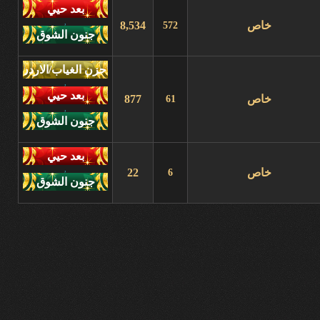
,
خاص
8,534
572
,
خاص
877
61
,
,
خاص
22
6