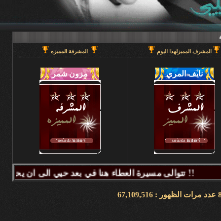
المشرف المميزلهذا اليوم
المشرفة المميزه
تتوالى مسيرة العطاء هنا في بعد حيي الى ان يحين قطاف الثمر فيطيب المذاق وتتراكض الحروف وتتراقص النغمات عبر كلماتكم ونبض مشاعركم وسنا اقلامكم وصدق ابجدياتكم ونقآء قلوبكم وطهر اصالتكم فآزهرت بها اروقة المنتدى واينعت . فانتشت الارواح بعطر اقلامكم الآخاذ و امتزجت ببساطة الروح وعمق المعنى ورقي الفكر .. هذا هو آنتم دانه ببحر بعد حيي تتلألأ بانفراد وتميز فلا يمكن لمداها العاصف ان يتوقف ولا لانهارها ان تجف ولا لشمس ابداعها ان تغرب.لذلك معا نصل للمعالي ونسمو للقمم ..... دمتم وطبتم دوما وابدا ....... (منتديات بعد حيي).. هنا في منتديات بعد حيي يمنع جميع الاغاني ويمنع اي صور غير لائقه او تحتوي على روابط منتديات ويمنع وضع اي ايميل بالتواقيع .. ويمنع اي مواضيع فيها عنصريه قبليه او مذهبيه منعا باتاا .....اجتمعنا هنا لنكسب الفائده وليس لنكسب الذنوب وفق الله المسلمين للتمسك بدينهم والبصيرة في أمرهم إنه قريب مجيب جزاكم الله خير ا ........ كل الود لقلوبكم !!