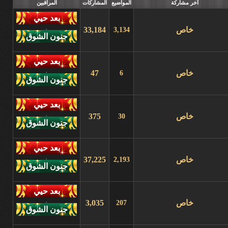
آخر مشاركة
المواضيع
المشاركات
المراقبين
,
خاص
33,184
3,134
,
خاص
47
6
,
خاص
375
30
,
خاص
37,225
2,193
,
خاص
3,035
207