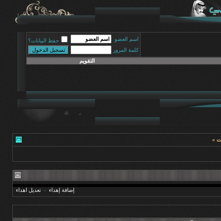
اسم العضو
حفظ البيانات؟
كلمة المرور
التقويم
ات »
إضافة إهداء
-
تعديل اهداء