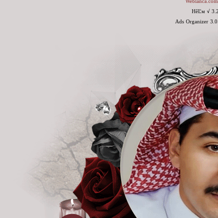
Weblanca.com
HêĽм √ 3.
Ads Organizer 3.