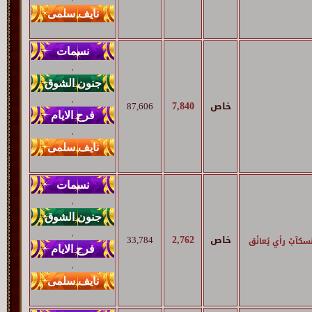
,
,
7,840
خاص
87,606
,
,
,
2,762
خاص
33,784
سكآبْ رأي يُعانْق
,