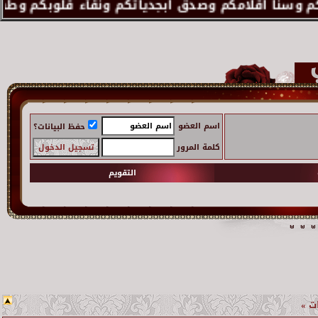
اسم العضو
حفظ البيانات؟
كلمة المرور
التقويم
ـات »