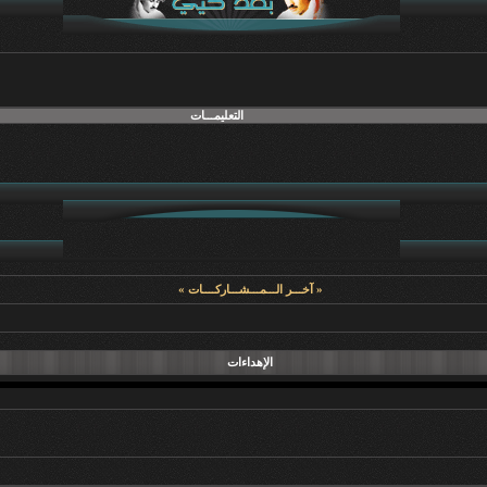
التعليمـــات
« آخـــر الـــمـــشـــاركــــات »
الإهداءات