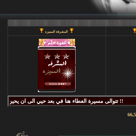
المشرفة المميزه
 في بعد حيي الى ان يحين قطاف الثمر فيطيب المذاق وتتراكض الحروف وتتراقص النغمات عبر كلماتكم ونبض مشاعركم وسنا اقلامكم وصدق ابجدياتكم ونقآء قلوبكم وطهر اصالتكم فآزهرت بها اروقة المنتدى واينعت . فانتشت الارواح بعطر اقلامكم الآخاذ و امتزجت ببساطة الروح وعمق المعنى ورقي الفكر .. هذا هو آنتم دانه ببحر بعد حيي تتلألأ بانفراد وتميز فلا يمكن لمداها العاصف ان يتوقف ولا لانهارها ان تجف ولا لشمس ابداعها ان تغرب.لذلك معا نصل للمعالي ونسمو للقمم ..... دمتم وطبتم دوما وابدا ....... (منتديات بعد حيي).. هنا في منتديات بعد حيي يمنع جميع الاغاني ويمنع اي صور غير لائقه او تحتوي على روابط منتديات ويمنع وضع اي ايميل بالتواقيع .. ويمنع اي مواضيع فيها عنصريه قبليه او مذهبيه منعا باتاا .....اجتمعنا هنا لنكسب الفائده وليس لنكسب الذنوب وفق الله المسلمين للتمسك بدينهم والبصيرة في أمرهم إنه قريب مجيب جزاكم الله خير ا ........ كل الود لقلوبكم !!