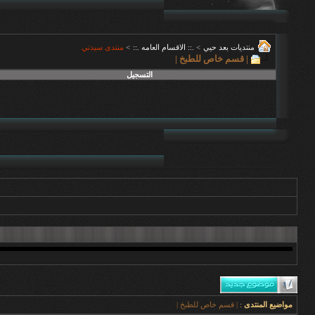
منتديات بعد حيي
>
.:: الاقسام العامه .::
>
منتدى سيدتي
| قسم خاص للطبخ |
التسجيل
مواضيع المنتدى
:
| قسم خاص للطبخ |