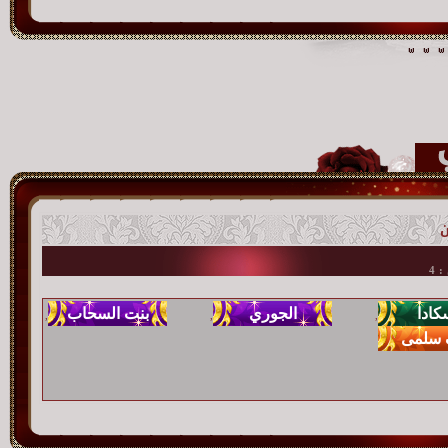
ن
 4
,
,
,