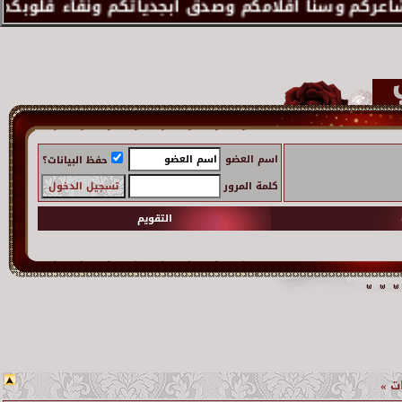
اسم العضو
حفظ البيانات؟
كلمة المرور
التقويم
ـات »