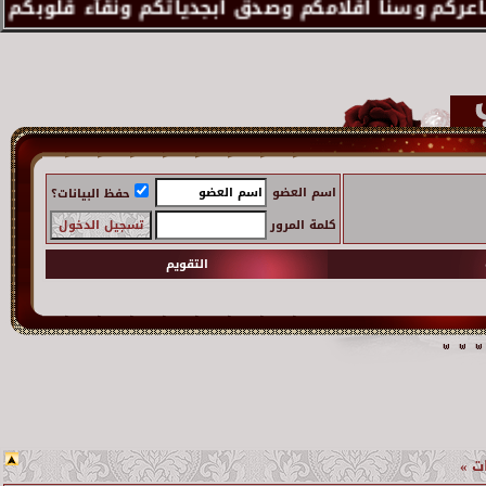
اسم العضو
حفظ البيانات؟
كلمة المرور
التقويم
ـات »