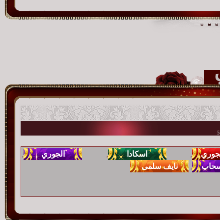
,
,
,
,