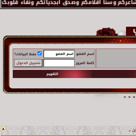
اسم العضو
حفظ البيانات؟
كلمة المرور
التقويم
ـات »