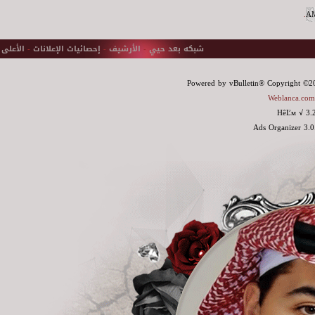
.
شبكه بعد حيي
-
الأرشيف
-
إحصائيات الإعلانات
-
الأعلى
Powered by vBulletin® Copyright ©200
Weblanca.com
HêĽм √ 3.
Ads Organizer 3.