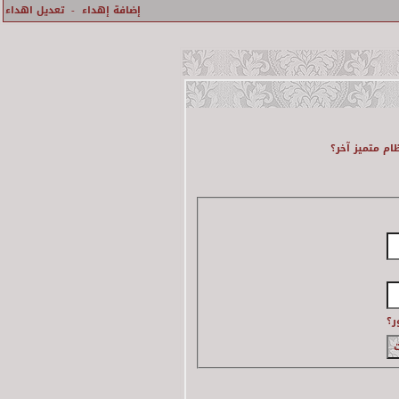
إضافة إهداء
-
تعديل اهداء
م متميز آخر؟
ر؟