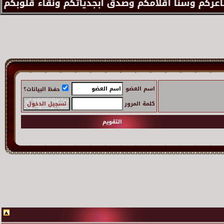
اسم العضو
حفظ البيانات؟
كلمة المرور
التقويم