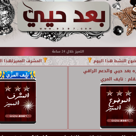
التميز خلال 24 ساعة
وع النشط هذا اليوم
المشرف المميزلهذا ال
ه بعد حيي والدعم الراقي
قلم :
نايف المري