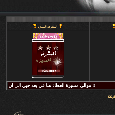
المشرفة المميزه
تتوالى مسيرة العطاء هنا في بعد حيي الى ان يحين قطاف الثمر فيطيب المذاق وتتراكض الحروف وتتراقص النغمات عبر كلماتكم ونبض مشاعركم وسنا اقلامكم وصدق ابجدياتكم ونقآء قلوبكم وطهر اصالتكم فآزهرت بها اروقة المنتدى واينعت . فانتشت الارواح بعطر اقلامكم الآخاذ و امتزجت ببساطة الروح وعمق المعنى ورقي الفكر .. هذا هو آنتم دانه ببحر بعد حيي تتلألأ بانفراد وتميز فلا يمكن لمداها العاصف ان يتوقف ولا لانهارها ان تجف ولا لشمس ابداعها ان تغرب.لذلك معا نصل للمعالي ونسمو للقمم ..... دمتم وطبتم دوما وابدا ....... (منتديات بعد حيي).. هنا في منتديات بعد حيي يمنع جميع الاغاني ويمنع اي صور غير لائقه او تحتوي على روابط منتديات ويمنع وضع اي ايميل بالتواقيع .. ويمنع اي مواضيع فيها عنصريه قبليه او مذهبيه منعا باتاا .....اجتمعنا هنا لنكسب الفائده وليس لنكسب الذنوب وفق الله المسلمين للتمسك بدينهم والبصيرة في أمرهم إنه قريب مجيب جزاكم الله خير ا ........ كل الود لقلوبكم !!