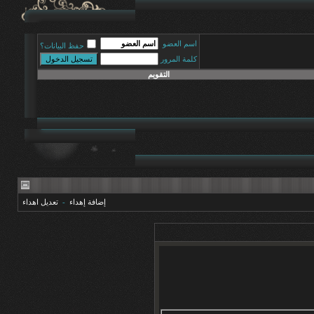
اسم العضو
حفظ البيانات؟
كلمة المرور
التقويم
إضافة إهداء
-
تعديل اهداء