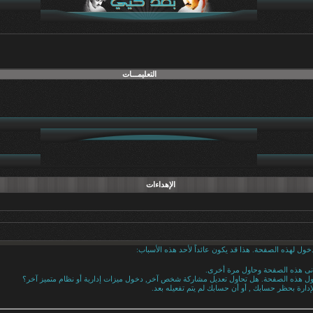
التعليمـــات
الإهداءات
خول لهذه الصفحة. هذا قد يكون عائداً لأحد هذه الأسباب:
دنى هذه الصفحة وحاول مرة أخرى.
خول هذه الصفحة. هل تحاول تعديل مشاركة شخص آخر, دخول ميزات إدارية أو نظام متميز آخر؟
إدارة بحظر حسابك , أو أن حسابك لم يتم تفعيله بعد.