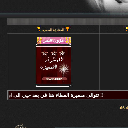
المشرفة المميزه
تتوالى مسيرة العطاء هنا في بعد حيي الى ان يحين قطاف الثمر فيطيب المذاق وتتراكض الحروف وتتراقص النغمات عبر كلماتكم ونبض مشاعركم وسنا اقلامكم وصدق ابجدياتكم ونقآء قلوبكم وطهر اصالتكم فآزهرت بها اروقة المنتدى واينعت . فانتشت الارواح بعطر اقلامكم الآخاذ و امتزجت ببساطة الروح وعمق المعنى ورقي الفكر .. هذا هو آنتم دانه ببحر بعد حيي تتلألأ بانفراد وتميز فلا يمكن لمداها العاصف ان يتوقف ولا لانهارها ان تجف ولا لشمس ابداعها ان تغرب.لذلك معا نصل للمعالي ونسمو للقمم ..... دمتم وطبتم دوما وابدا ....... (منتديات بعد حيي).. هنا في منتديات بعد حيي يمنع جميع الاغاني ويمنع اي صور غير لائقه او تحتوي على روابط منتديات ويمنع وضع اي ايميل بالتواقيع .. ويمنع اي مواضيع فيها عنصريه قبليه او مذهبيه منعا باتاا .....اجتمعنا هنا لنكسب الفائده وليس لنكسب الذنوب وفق الله المسلمين للتمسك بدينهم والبصيرة في أمرهم إنه قريب مجيب جزاكم الله خير ا ........ كل الود لقلوبكم !!