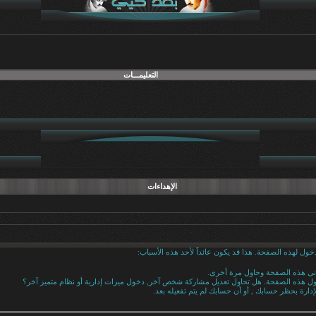
التعليمـــات
الإهداءات
خول لهذه الصفحة. هذا قد يكون عائداً لأحد هذه الأسباب:
دنى هذه الصفحة وحاول مرة أخرى.
خول هذه الصفحة. هل تحاول تعديل مشاركة شخص آخر, دخول ميزات إدارية أو نظام متميز آخر؟
إدارة بحظر حسابك , أو أن حسابك لم يتم تفعيله بعد.