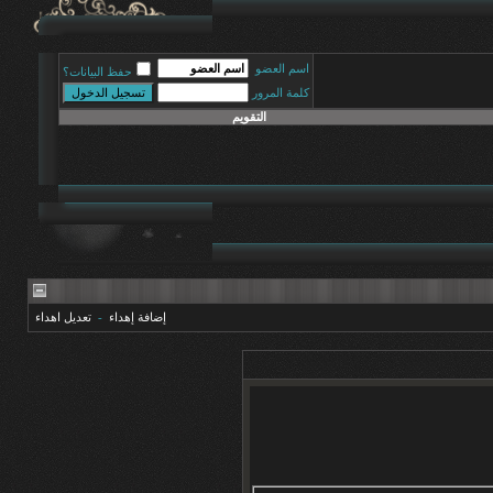
اسم العضو
حفظ البيانات؟
كلمة المرور
التقويم
إضافة إهداء
-
تعديل اهداء