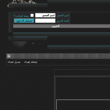
اسم العضو
حفظ البيانات؟
كلمة المرور
التقويم
إضافة إهداء
-
تعديل اهداء