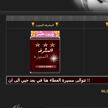
المشرفة المميزه
تتوالى مسيرة العطاء هنا في بعد حيي الى ان يحين قطاف الثمر فيطيب المذاق وتتراكض الحروف وتتراقص النغمات عبر كلماتكم ونبض مشاعركم وسنا اقلامكم وصدق ابجدياتكم ونقآء قلوبكم وطهر اصالتكم فآزهرت بها اروقة المنتدى واينعت . فانتشت الارواح بعطر اقلامكم الآخاذ و امتزجت ببساطة الروح وعمق المعنى ورقي الفكر .. هذا هو آنتم دانه ببحر بعد حيي تتلألأ بانفراد وتميز فلا يمكن لمداها العاصف ان يتوقف ولا لانهارها ان تجف ولا لشمس ابداعها ان تغرب.لذلك معا نصل للمعالي ونسمو للقمم ..... دمتم وطبتم دوما وابدا ....... (منتديات بعد حيي).. هنا في منتديات بعد حيي يمنع جميع الاغاني ويمنع اي صور غير لائقه او تحتوي على روابط منتديات ويمنع وضع اي ايميل بالتواقيع .. ويمنع اي مواضيع فيها عنصريه قبليه او مذهبيه منعا باتاا .....اجتمعنا هنا لنكسب الفائده وليس لنكسب الذنوب وفق الله المسلمين للتمسك بدينهم والبصيرة في أمرهم إنه قريب مجيب جزاكم الله خير ا ........ كل الود لقلوبكم !!