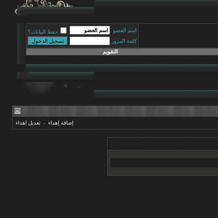
اسم العضو
حفظ البيانات؟
كلمة المرور
التقويم
إضافة إهداء
-
تعديل اهداء