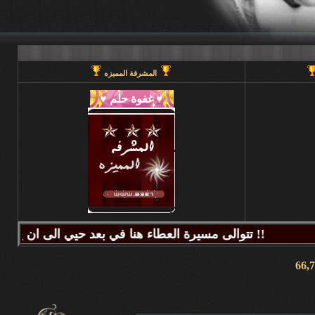
المشرفة المميزه
تتوالى مسيرة العطاء هنا في بعد حيي الى ان يحين قطاف الثمر فيطيب المذاق وتتراكض الحروف وتتراقص النغمات عبر كلماتكم ونبض مشاعركم وسنا اقلامكم وصدق ابجدياتكم ونقآء قلوبكم وطهر اصالتكم فآزهرت بها اروقة المنتدى واينعت . فانتشت الارواح بعطر اقلامكم الآخاذ و امتزجت ببساطة الروح وعمق المعنى ورقي الفكر .. هذا هو آنتم دانه ببحر بعد حيي تتلألأ بانفراد وتميز فلا يمكن لمداها العاصف ان يتوقف ولا لانهارها ان تجف ولا لشمس ابداعها ان تغرب.لذلك معا نصل للمعالي ونسمو للقمم ..... دمتم وطبتم دوما وابدا ....... (منتديات بعد حيي).. هنا في منتديات بعد حيي يمنع جميع الاغاني ويمنع اي صور غير لائقه او تحتوي على روابط منتديات ويمنع وضع اي ايميل بالتواقيع .. ويمنع اي مواضيع فيها عنصريه قبليه او مذهبيه منعا باتاا .....اجتمعنا هنا لنكسب الفائده وليس لنكسب الذنوب وفق الله المسلمين للتمسك بدينهم والبصيرة في أمرهم إنه قريب مجيب جزاكم الله خير ا ........ كل الود لقلوبكم !!